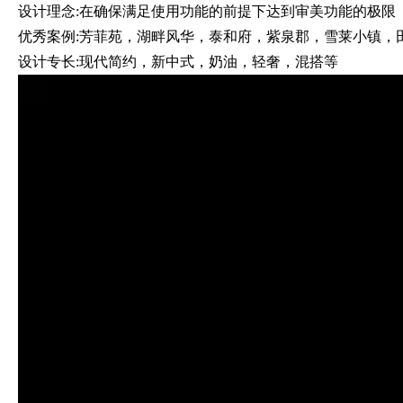
设计理念
:
在确保满足使用功能的前提下达到审美功能的极限
优秀
案
例
:
芳菲苑，湖畔风华，
泰和府，
紫泉郡，雪莱小镇，
设计专长
:
现代简约，新中式，奶油，轻奢，混搭等